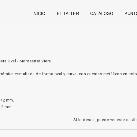
INICIO
EL TALLER
CATÁLOGO
PUNT
erámica esmaltada de forma oval y curva, con cuentas metálicas en color
 42 mm.
e 2 mm.
Si lo desea, puede
ver este catá